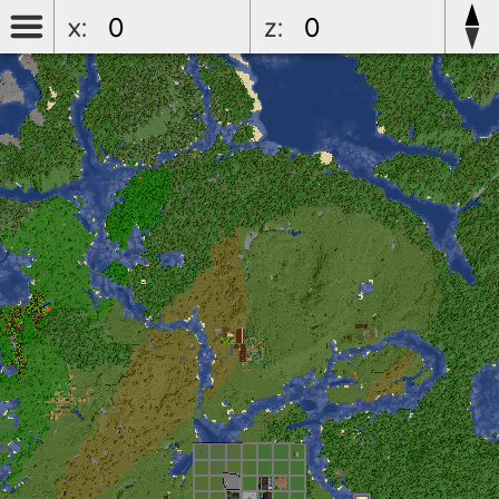
x:
z: